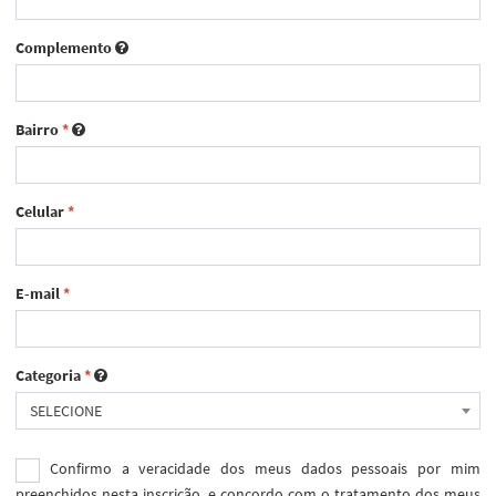
Complemento
Bairro
*
Celular
*
E-mail
*
Categoria
*
SELECIONE
Confirmo a veracidade dos meus dados pessoais por mim
preenchidos nesta inscrição, e concordo com o tratamento dos meus