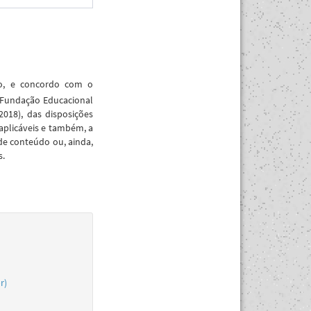
ão, e concordo com o
 Fundação Educacional
018), das disposições
aplicáveis e também, a
de conteúdo ou, ainda,
s.
r)