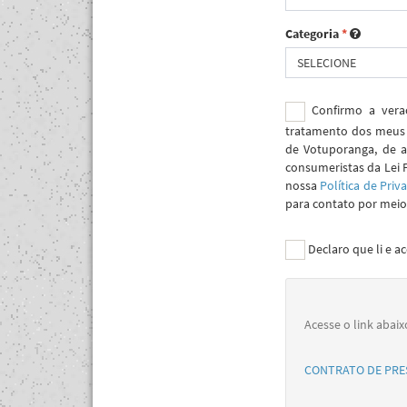
Categoria
*
SELECIONE
Confirmo a verac
tratamento dos meus 
de Votuporanga, de a
consumeristas da Lei 
nossa
Política de Priv
para contato por meio 
Declaro que li e a
Acesse o link abaix
CONTRATO DE PRES