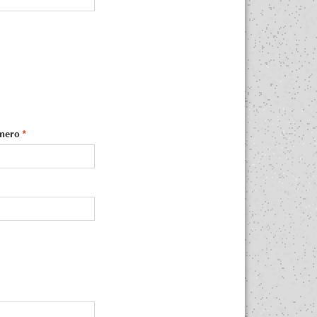
mero
*