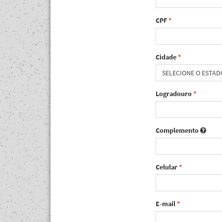
CPF
*
Cidade
*
SELECIONE O ESTAD
Logradouro
*
Complemento
Celular
*
E-mail
*