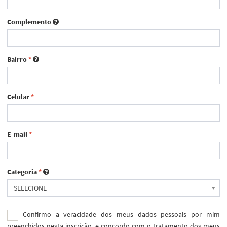
Complemento
Bairro
*
Celular
*
E-mail
*
Categoria
*
SELECIONE
Confirmo a veracidade dos meus dados pessoais por mim
preenchidos nesta inscrição, e concordo com o tratamento dos meus