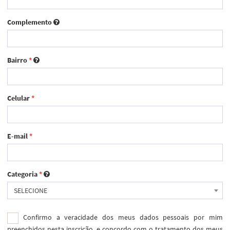
Complemento
Bairro
*
Celular
*
E-mail
*
Categoria
*
SELECIONE
Confirmo a veracidade dos meus dados pessoais por mim
preenchidos nesta inscrição, e concordo com o tratamento dos meus