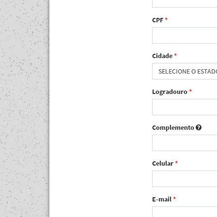
CPF
*
Cidade
*
SELECIONE O ESTAD
Logradouro
*
Complemento
Celular
*
E-mail
*