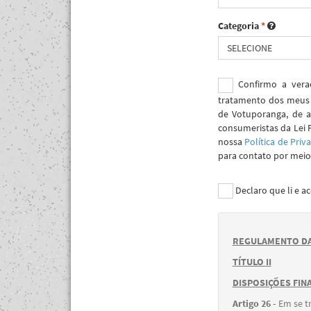
Categoria
*
SELECIONE
Confirmo a verac
tratamento dos meus 
de Votuporanga, de a
consumeristas da Lei 
nossa
Política de Priv
para contato por meio 
Declaro que li e a
REGULAMENTO DA
TÍTULO II
DISPOSIÇÕES FINA
Artigo 26 -
Em se t