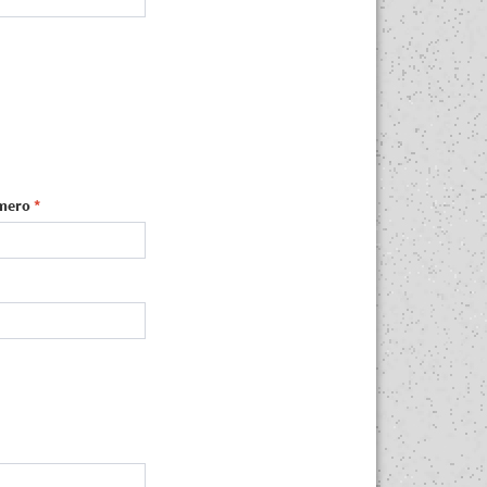
mero
*