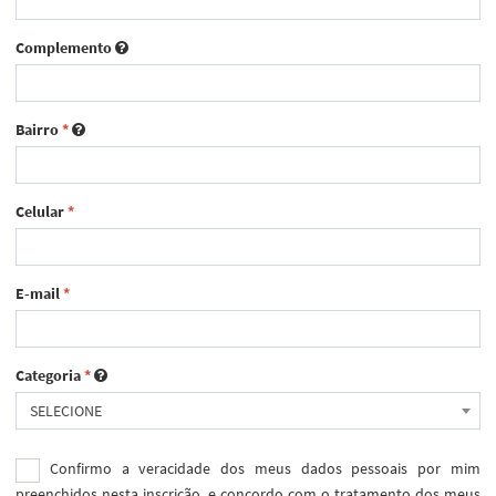
Complemento
Bairro
*
Celular
*
E-mail
*
Categoria
*
SELECIONE
Confirmo a veracidade dos meus dados pessoais por mim
preenchidos nesta inscrição, e concordo com o tratamento dos meus