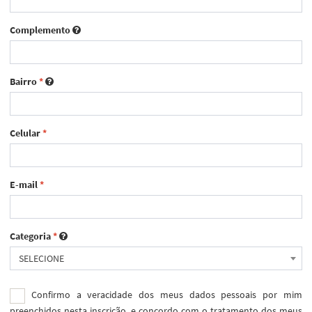
Complemento
Bairro
*
Celular
*
E-mail
*
Categoria
*
SELECIONE
Confirmo a veracidade dos meus dados pessoais por mim
preenchidos nesta inscrição, e concordo com o tratamento dos meus