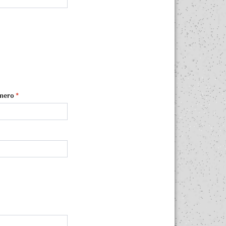
mero
*