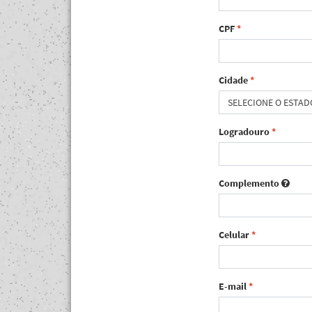
CPF
*
Cidade
*
SELECIONE O ESTAD
Logradouro
*
Complemento
Celular
*
E-mail
*