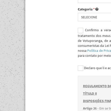
Categoria
*
SELECIONE
Confirmo a verac
tratamento dos meus 
de Votuporanga, de a
consumeristas da Lei 
nossa
Política de Priv
para contato por meio 
Declaro que li e a
REGULAMENTO DA
TÍTULO II
DISPOSIÇÕES FINA
Artigo 26 -
Em se t