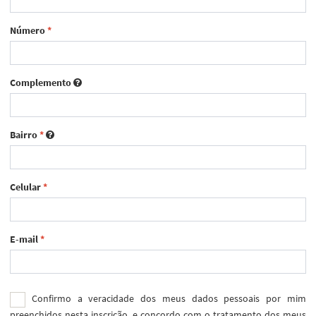
Número
*
Complemento
Bairro
*
Celular
*
E-mail
*
Confirmo a veracidade dos meus dados pessoais por mim
preenchidos nesta inscrição, e concordo com o tratamento dos meus