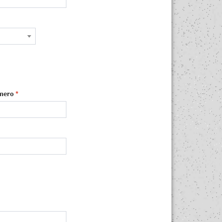
mero
*