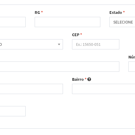
RG
*
Estado
*
SELECIONE
CEP
*
O
Nú
Bairro
*