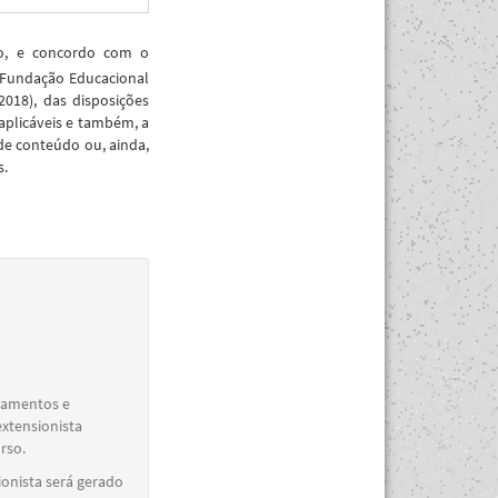
ão, e concordo com o
 Fundação Educacional
018), das disposições
aplicáveis e também, a
de conteúdo ou, ainda,
s.
elamentos e
extensionista
rso.
ionista será gerado