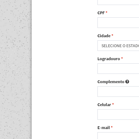
CPF
*
Cidade
*
SELECIONE O ESTAD
Logradouro
*
Complemento
Celular
*
E-mail
*