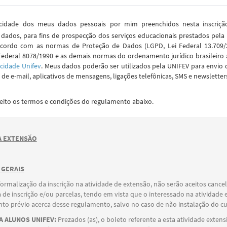
idade dos meus dados pessoais por mim preenchidos nesta inscriç
dados, para fins de prospecção dos serviços educacionais prestados pela
cordo com as normas de Proteção de Dados (LGPD, Lei Federal 13.709/2
Federal 8078/1990 e as demais normas do ordenamento jurídico brasileiro 
acidade Unifev
. Meus dados poderão ser utilizados pela UNIFEV para envio 
de e-mail, aplicativos de mensagens, ligações telefônicas, SMS e newsletter
ceito os termos e condições do regulamento abaixo.
 EXTENSÃO
 GERAIS
formalização da inscrição na atividade de extensão, não serão aceitos canc
 de inscrição e/ou parcelas, tendo em vista que o interessado na atividade 
o prévio acerca desse regulamento, salvo no caso de não instalação do cu
 ALUNOS UNIFEV:
Prezados (as), o boleto referente a esta atividade extens