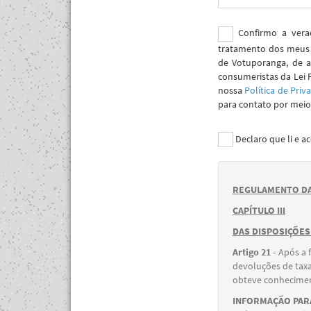
Confirmo a verac
tratamento dos meus 
de Votuporanga, de a
consumeristas da Lei 
nossa
Política de Priv
para contato por meio 
Declaro que li e a
REGULAMENTO DA
CAPÍTULO III
DAS DISPOSIÇÕES
Artigo 21 -
Após a 
devoluções de taxa
obteve conheciment
INFORMAÇÃO PARA