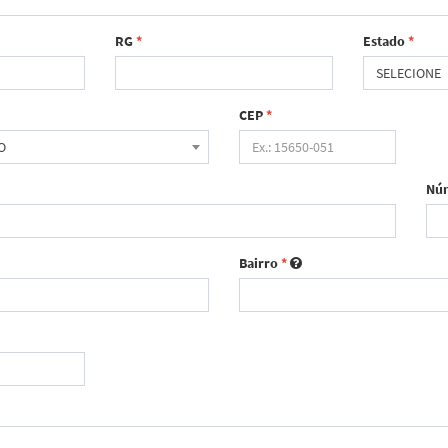
RG
*
Estado
*
SELECIONE
CEP
*
O
Nú
Bairro
*