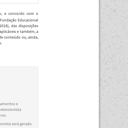
ão, e concordo com o
 Fundação Educacional
018), das disposições
aplicáveis e também, a
de conteúdo ou, ainda,
s.
elamentos e
extensionista
rso.
ionista será gerado