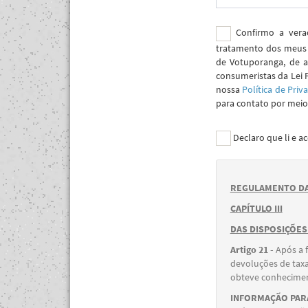
Confirmo a verac
tratamento dos meus 
de Votuporanga, de a
consumeristas da Lei 
nossa
Política de Priv
para contato por meio 
Declaro que li e a
REGULAMENTO DA
CAPÍTULO III
DAS DISPOSIÇÕES
Artigo 21 -
Após a 
devoluções de taxa
obteve conheciment
INFORMAÇÃO PARA