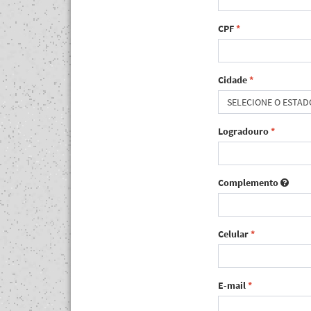
CPF
*
Cidade
*
SELECIONE O ESTAD
Logradouro
*
Complemento
Celular
*
E-mail
*