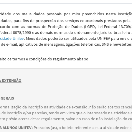
idade dos meus dados pessoais por mim preenchidos nesta inscriç
dados, para fins de prospecção dos serviços educacionais prestados pela
cordo com as normas de Proteção de Dados (LGPD, Lei Federal 13.709/2
Federal 8078/1990 e as demais normas do ordenamento jurídico brasileiro 
acidade Unifev
. Meus dados poderão ser utilizados pela UNIFEV para envio 
de e-mail, aplicativos de mensagens, ligações telefônicas, SMS e newsletter
ceito os termos e condições do regulamento abaixo.
 EXTENSÃO
 GERAIS
formalização da inscrição na atividade de extensão, não serão aceitos canc
 de inscrição e/ou parcelas, tendo em vista que o interessado na atividade 
o prévio acerca desse regulamento, salvo no caso de não instalação do cu
 ALUNOS UNIFEV:
Prezados (as), o boleto referente a esta atividade extens