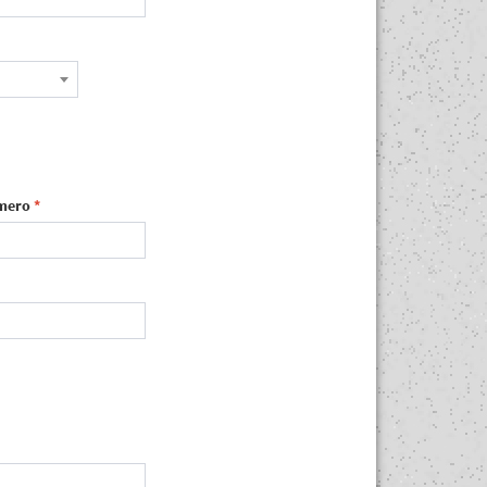
mero
*