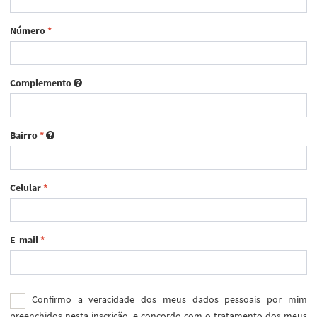
Número
*
Complemento
Bairro
*
Celular
*
E-mail
*
Confirmo a veracidade dos meus dados pessoais por mim
preenchidos nesta inscrição, e concordo com o tratamento dos meus