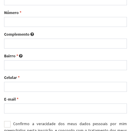
Número
*
Complemento
Bairro
*
Celular
*
E-mail
*
Confirmo a veracidade dos meus dados pessoais por mim
preenchidos nesta inscrição, e concordo com o tratamento dos meus