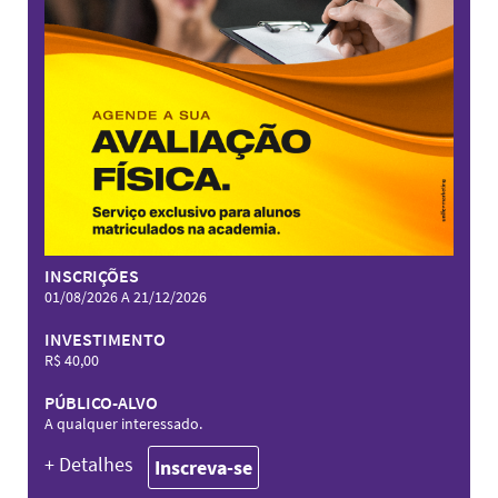
INSCRIÇÕES
01/08/2026 A 21/12/2026
INVESTIMENTO
R$ 40,00
PÚBLICO-ALVO
A qualquer interessado.
+ Detalhes
Inscreva-se