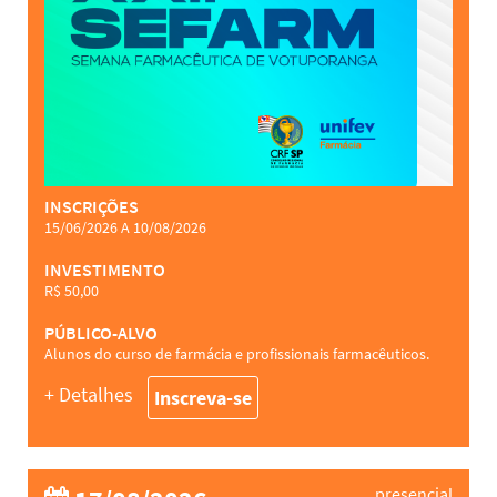
INSCRIÇÕES
15/06/2026 A 10/08/2026
INVESTIMENTO
R$ 50,00
PÚBLICO-ALVO
Alunos do curso de farmácia e profissionais farmacêuticos.
+ Detalhes
Inscreva-se
presencial