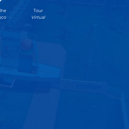
lhe
Tour
sco
Virtual