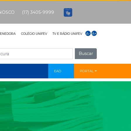
ONOSCO
(17) 3405-9999
A-
A+
TENEDORA
COLÉGIO UNIFEV
TV E RÁDIO UNIFEV
Buscar
EAD
PORTAL