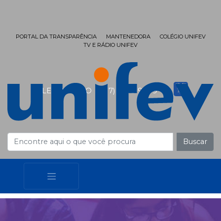
PORTAL DA TRANSPARÊNCIA
MANTENEDORA
COLÉGIO UNIFEV
TV E RÁDIO UNIFEV
FALE CONOSCO
(17) 3405-9999
Buscar