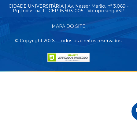
CIDADE UNIVERSITÁRIA | Av. Nasser Marão, nº 3.069 -
Pq. Industrial I - CEP 15.503-005 - Votuporanga/SP
MAPA DO SITE
© Copyright 2026 - Todos os direitos reservados.