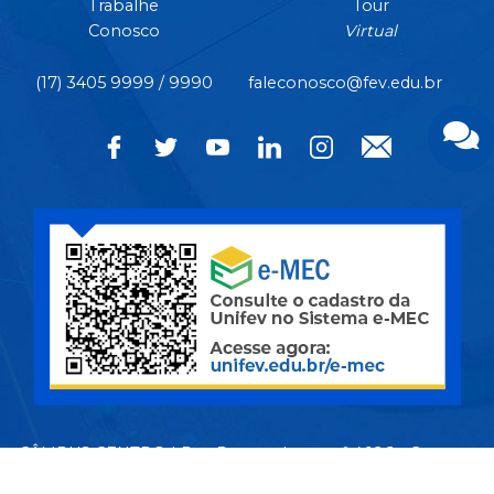
Trabalhe
Tour
Conosco
Virtual
(17) 3405 9999 / 9990
faleconosco@fev.edu.br
CÂMPUS CENTRO | Rua Pernambuco, nº 4.196 - Centro -
CEP 15.500-006 - Votuporanga/SP