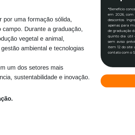
*Benefício conc
em 2026, com v
r por uma formação sólida,
descontos Ingr
apenas para ma
no campo. Durante a graduação,
de graduação da
quinto dia útil
odução vegetal e animal,
sem aviso prévi
 gestão ambiental e tecnologias
item 12 do site
contato com o S
 em um dos setores mais
ncia, sustentabilidade e inovação.
ação.