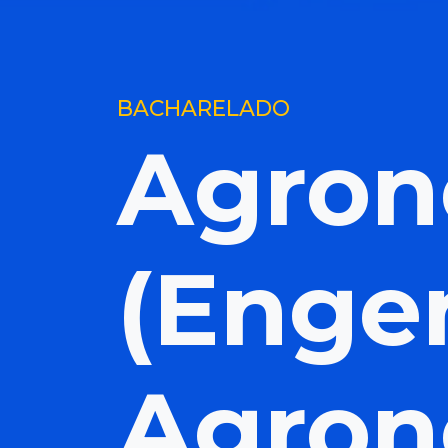
BACHARELADO
Agron
(Enge
Agron