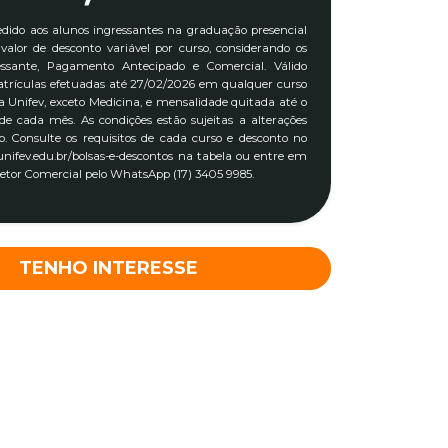
edido aos alunos ingressantes na graduação presencial
alor de desconto variável por curso, considerando os
essante, Pagamento Antecipado e Comercial. Válido
trículas efetuadas até 27/02/2026 em qualquer curso
 Unifev, exceto Medicina, e mensalidade quitada até o
 de cada mês. As condições estão sujeitas a alterações
o. Consulte os requisitos de cada curso e desconto no
 unifev.edu.br/bolsas-e-descontos na tabela ou entre em
etor Comercial pelo WhatsApp (17) 3405 9985.
TENHO INTERESSE