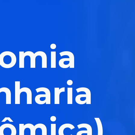
omia
nharia
ômica)