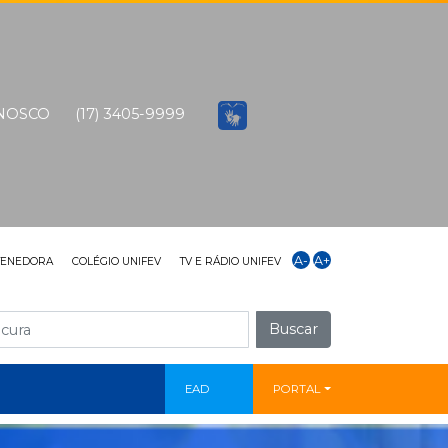
ONOSCO
(17) 3405-9999
A-
A+
TENEDORA
COLÉGIO UNIFEV
TV E RÁDIO UNIFEV
Buscar
EAD
PORTAL