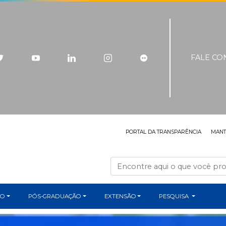
FALE C
PORTAL DA TRANSPARÊNCIA
MAN
ÃO
PÓS-GRADUAÇÃO
EXTENSÃO
PESQUISA