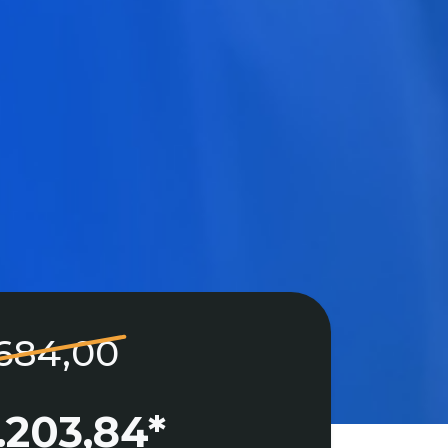
.684,00
.203,84*