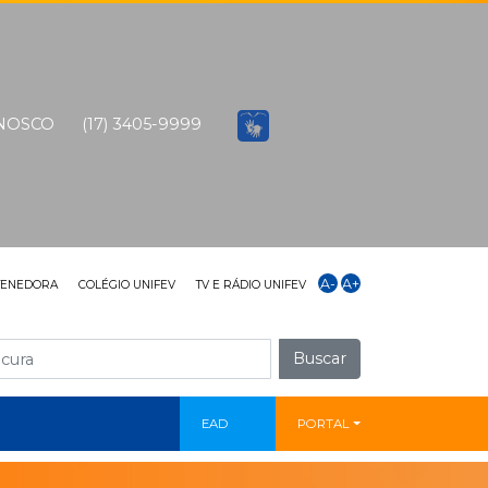
ONOSCO
(17) 3405-9999
A-
A+
TENEDORA
COLÉGIO UNIFEV
TV E RÁDIO UNIFEV
Buscar
EAD
PORTAL