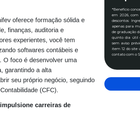
*Benefício conc
em 2026, com v
ifev oferece formação sólida e
descontos Ingr
apenas para ma
e, finanças, auditoria e
de graduação da
quinto dia útil
sores experientes, você tem
sem aviso prévi
lizando softwares contábeis e
item 12 do site
contato com o S
s. O foco é desenvolver uma
 garantindo a alta
rir seu próprio negócio, seguindo
 Contabilidade (CFC).
impulsione carreiras de