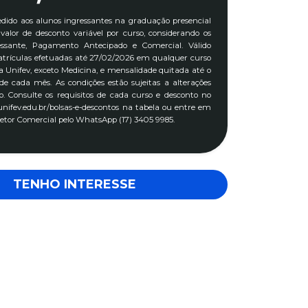
edido aos alunos ingressantes na graduação presencial
alor de desconto variável por curso, considerando os
essante, Pagamento Antecipado e Comercial. Válido
trículas efetuadas até 27/02/2026 em qualquer curso
 Unifev, exceto Medicina, e mensalidade quitada até o
 de cada mês. As condições estão sujeitas a alterações
o. Consulte os requisitos de cada curso e desconto no
 unifev.edu.br/bolsas-e-descontos na tabela ou entre em
etor Comercial pelo WhatsApp (17) 3405 9985.
TENHO INTERESSE