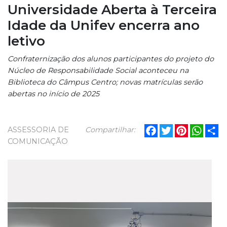
Universidade Aberta à Terceira
Idade da Unifev encerra ano
letivo
Confraternização dos alunos participantes do projeto do
Núcleo de Responsabilidade Social aconteceu na
Biblioteca do Câmpus Centro; novas matrículas serão
abertas no início de 2025
Facebook
Twitter
Pinterest
What
Sh
ASSESSORIA DE
Compartilhar:
COMUNICAÇÃO