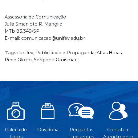
Assessoria de Comunicação
Julia Smanioto R. Mangile
MTb 83.349/SP
E-mail: comunicacao@unifev.edu.br
Tags:
Unifev,
Publicidade e Propaganda,
Altas Horas,
Rede Globo,
Serginho Groisman,
Galeria de
Ouvidoria
Perguntas
Contato e
Fotos
Frequentes
Atendimento