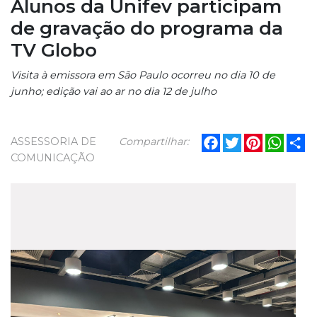
Alunos da Unifev participam
de gravação do programa da
TV Globo
Visita à emissora em São Paulo ocorreu no dia 10 de
junho; edição vai ao ar no dia 12 de julho
Facebook
Twitter
Pinterest
What
Sh
ASSESSORIA DE
Compartilhar:
COMUNICAÇÃO