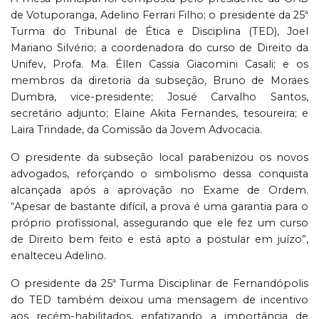
de Votuporanga, Adelino Ferrari Filho; o presidente da 25ª
Turma do Tribunal de Ética e Disciplina (TED), Joel
Mariano Silvério; a coordenadora do curso de Direito da
Unifev, Profa. Ma. Éllen Cassia Giacomini Casali; e os
membros da diretoria da subseção, Bruno de Moraes
Dumbra, vice-presidente; Josué Carvalho Santos,
secretário adjunto; Elaine Akita Fernandes, tesoureira; e
Laira Trindade, da Comissão da Jovem Advocacia.
O presidente da subseção local parabenizou os novos
advogados, reforçando o simbolismo dessa conquista
alcançada após a aprovação no Exame de Ordem.
“Apesar de bastante difícil, a prova é uma garantia para o
próprio profissional, assegurando que ele fez um curso
de Direito bem feito e está apto a postular em juízo”,
enalteceu Adelino.
O presidente da 25ª Turma Disciplinar de Fernandópolis
do TED também deixou uma mensagem de incentivo
aos recém-habilitados, enfatizando a importância de