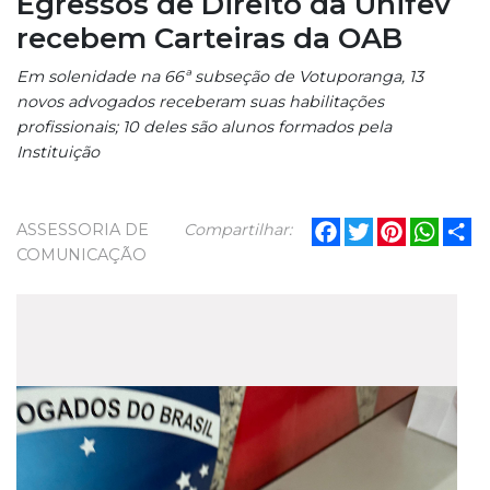
Egressos de Direito da Unifev
recebem Carteiras da OAB
Em solenidade na 66ª subseção de Votuporanga, 13
novos advogados receberam suas habilitações
profissionais; 10 deles são alunos formados pela
Instituição
Facebook
Twitter
Pinterest
What
Sh
ASSESSORIA DE
Compartilhar:
COMUNICAÇÃO