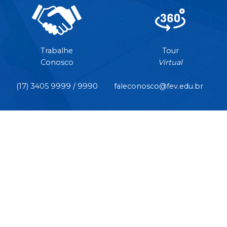
Trabalhe
Tour
Conosco
Virtual
(17) 3405 9999 / 9990
faleconosco@fev.edu.br