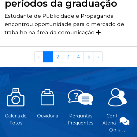
períodos da graduação
Estudante de Publicidade e Propaganda
encontrou oportunidade para o mercado de
trabalho na área da comunicação
‹
1
2
3
4
5
›
Galeria de
Ouvidoria
Perguntas
Contato e
Fotos
Frequentes
Atendimento
On-line